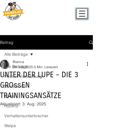
Seit 2019
Beitrag
Alle Beiträge
Bianca
Alle Beiträge
24. Juli 2025
5 Min. Lesezeit
UNTER DER LUPE - DIE 3
Positive Verstärkung
GROßEN
Lerntheorie
TRAININGSANSÄTZE
Strafe
Aktualisiert:
3. Aug. 2025
Rückruf
Verhaltensunterbrecher
Welpe